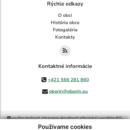
Rýchle odkazy
O obci
História obce
Fotogaléria
Kontakty
Kontaktné informácie
+421 566 281 860
oborin@oborin.eu
využite možnosť získavania aktuálnych informácií s využitím RSS
,
CMS systém (redakčný) systém ECHELON 2,
Mapa stránok
,
web portál
,
Používame cookies
webhosting
,
webex.digital, s.r.o.
,
domény
,
registrácia domény
,