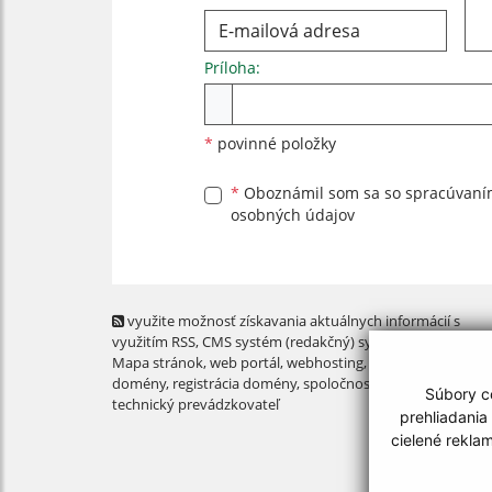
Príloha:
Príloha
*
povinné položky
*
Oboznámil som sa so
spracúvan
osobných údajov
využite možnosť získavania aktuálnych informácií s
využitím RSS
, CMS systém (redakčný) systém ECHELON 2,
Mapa stránok
,
web portál
,
webhosting
,
webex.digital, s.r.o
domény
,
registrácia domény
,
spoločnosť webex.digital, s.r.
Súbory co
technický prevádzkovateľ
prehliadania
cielené rekla