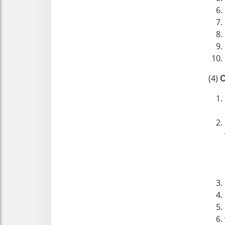
(4)
O