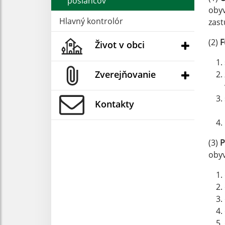
poslancov
obyv
Hlavný kontrolór
zast
(2)
F
Život v obci
Zverejňovanie
Kontakty
(3)
P
obyv