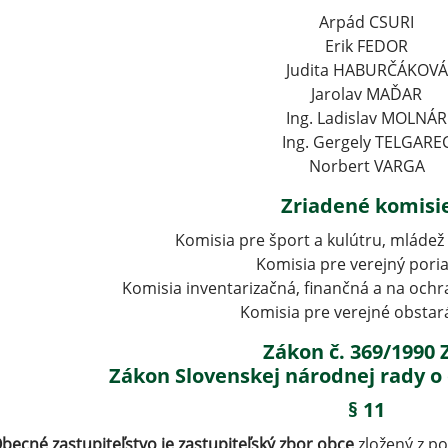
Arpád CSURI
Erik FEDOR
Judita HABURČÁKOVÁ
Jarolav MAĎAR
Ing. Ladislav MOLNÁR
Ing. Gergely TELGARE
Norbert VARGA
Zriadené komisi
Komisia pre šport a kulútru, mláde
Komisia pre verejný pori
Komisia inventarizačná, finančná a na och
Komisia pre verejné obstar
Zákon č. 369/1990 
Zákon Slovenskej národnej rady o
§ 11
becné zastupiteľstvo je zastupiteľský zbor obce
zložený z p