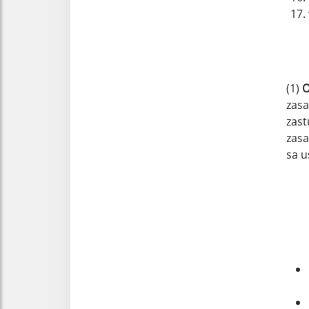
(1)
O
zasa
zast
zasa
sa u