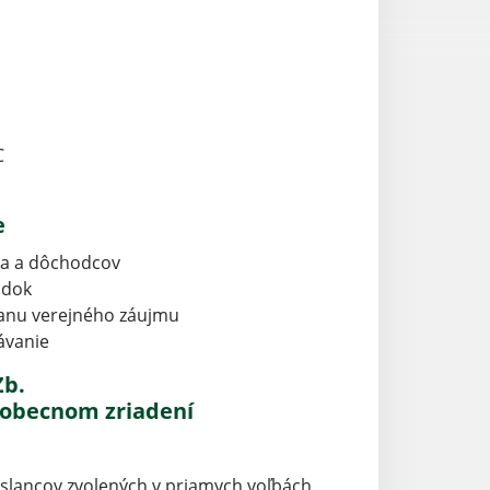
C
e
ž a a dôchodcov
adok
ranu verejného záujmu
ávanie
Zb.
 obecnom zriadení
oslancov zvolených v priamych voľbách