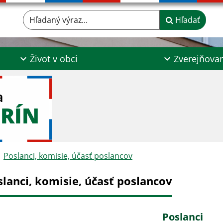
Hľadaný výraz...
Hľadať
Život v obci
Zverejňova
a
RÍN
Poslanci, komisie, účasť poslancov
slanci, komisie, účasť poslancov
Poslanci