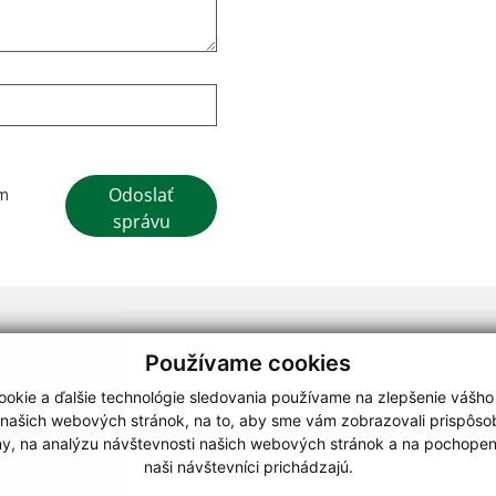
Google reCaptcha Response
Odoslať
ím
správu
webdesign
|
Používame cookies
.
,
o.
,
okie a ďalšie technológie sledovania používame na zlepšenie vášho
 našich webových stránok, na to, aby sme vám zobrazovali prispôs
my, na analýzu návštevnosti našich webových stránok a na pochopeni
naši návštevníci prichádzajú.