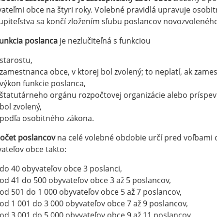
ateľmi obce na štyri roky. Volebné pravidlá upravuje osob
upiteľstva sa končí zložením sľubu poslancov novozvolenéh
unkcia poslanca
je nezlučiteľná s funkciou
starostu,
zamestnanca obce, v ktorej bol zvolený; to neplatí, ak zam
výkon funkcie poslanca,
štatutárneho orgánu rozpočtovej organizácie alebo príspevk
bol zvolený,
podľa osobitného zákona.
očet poslancov
na celé volebné obdobie určí pred voľbami 
ateľov obce takto:
do 40 obyvateľov obce 3 poslanci,
od 41 do 500 obyvateľov obce 3 až 5 poslancov,
od 501 do 1 000 obyvateľov obce 5 až 7 poslancov,
od 1 001 do 3 000 obyvateľov obce 7 až 9 poslancov,
od 3 001 do 5 000 obyvateľov obce 9 až 11 poslancov,