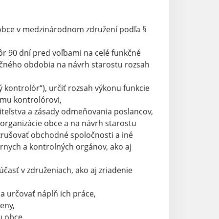
 obce v medzinárodnom združení podľa §
ôr 90 dní pred voľbami na celé funkčné
kčného obdobia na návrh starostu rozsah
ý kontrolór“), určiť rozsah výkonu funkcie
mu kontrolórovi,
iteľstva a zásady odmeňovania poslancov,
 organizácie obce a na návrh starostu
 zrušovať obchodné spoločnosti a iné
rnych a kontrolných orgánov, ako aj
časť v združeniach, ako aj zriadenie
 určovať náplň ich práce,
eny,
u obce,