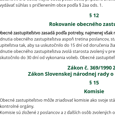
vydávať súhlas s pričlenením obce podľa § 2aa ods. 1.
§ 12
Rokovanie obecného zastu
becné zastupiteľstvo zasadá podľa potreby, najmenej však ra
dnutia obecného zastupiteľstva aspoň tretina poslancov, s
upiteľstva tak, aby sa uskutočnilo do 15 dní od doručenia ž
dnutie obecného zastupiteľstva zvolá starosta zvolený v 
skutočnilo do 30 dní od vykonania volieb. Obecné zastupiteľs
Zákon č. 369/1990 
Zákon Slovenskej národnej rady o
§ 15
Komisie
Obecné zastupiteľstvo môže zriaďovať komisie ako svoje stá
kontrolné orgány.
Komisie sú zložené z poslancov a z ďalších osôb zvolených