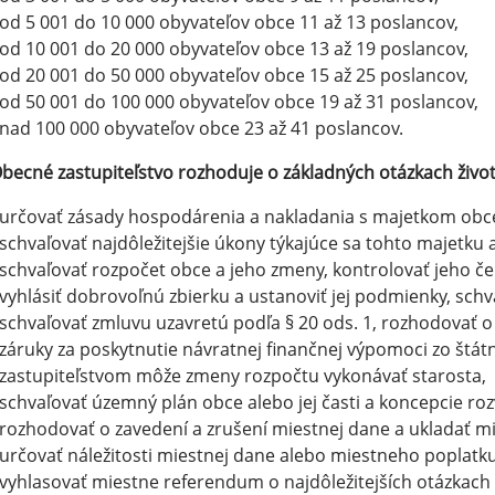
od 5 001 do 10 000 obyvateľov obce 11 až 13 poslancov,
od 10 001 do 20 000 obyvateľov obce 13 až 19 poslancov,
od 20 001 do 50 000 obyvateľov obce 15 až 25 poslancov,
od 50 001 do 100 000 obyvateľov obce 19 až 31 poslancov,
nad 100 000 obyvateľov obce 23 až 41 poslancov.
becné zastupiteľstvo rozhoduje o základných otázkach živo
určovať zásady hospodárenia a nakladania s majetkom obce 
schvaľovať najdôležitejšie úkony týkajúce sa tohto majetku
schvaľovať rozpočet obce a jeho zmeny, kontrolovať jeho če
vyhlásiť dobrovoľnú zbierku a ustanoviť jej podmienky, sch
schvaľovať zmluvu uzavretú podľa § 20 ods. 1, rozhodovať o p
záruky za poskytnutie návratnej finančnej výpomoci zo štá
zastupiteľstvom môže zmeny rozpočtu vykonávať starosta,
schvaľovať územný plán obce alebo jej časti a koncepcie rozv
rozhodovať o zavedení a zrušení miestnej dane a ukladať m
určovať náležitosti miestnej dane alebo miestneho poplatku
vyhlasovať miestne referendum o najdôležitejších otázkach ž