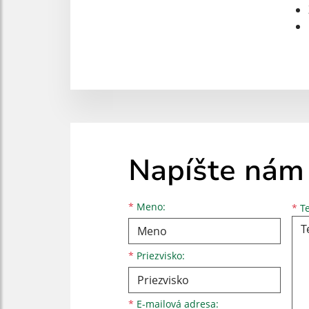
Napíšte nám
Meno
Priezvisko
E-mailová adresa
*
Meno:
*
Te
*
Priezvisko:
*
E-mailová adresa: