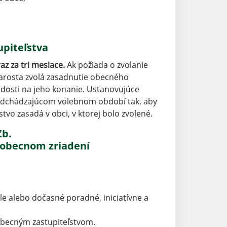
piteľstva
z za tri mesiace.
Ak požiada o zvolanie
tarosta zvolá zasadnutie obecného
iadosti na jeho konanie. Ustanovujúce
predchádzajúcom volebnom období tak, aby
tvo zasadá v obci, v ktorej bolo zvolené.
Zb.
 obecnom zriadení
le alebo dočasné poradné, iniciatívne a
 obecným zastupiteľstvom.