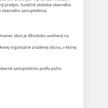
itný predpis. Funkčné obdobie obecného
o obecného zastupiteľstva.
estnanec obce je dlhodobo uvoľnený na
ovej organizácie zriadenej obcou, v ktorej
obecné zastupiteľstvo podľa počtu