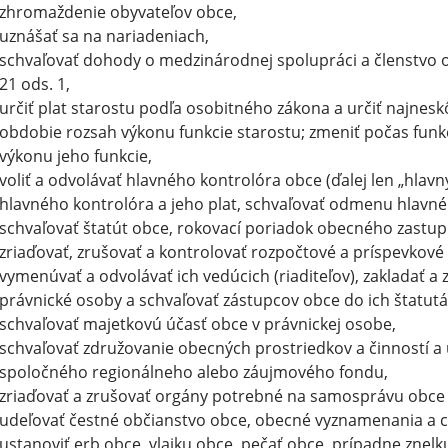
zhromaždenie obyvateľov obce,
uznášať sa na nariadeniach,
schvaľovať dohody o medzinárodnej spolupráci a členstvo
21 ods. 1,
určiť plat starostu podľa osobitného zákona a určiť najnesk
obdobie rozsah výkonu funkcie starostu; zmeniť počas fun
výkonu jeho funkcie,
voliť a odvolávať hlavného kontrolóra obce (ďalej len „hlavn
hlavného kontrolóra a jeho plat, schvaľovať odmenu hlavné
schvaľovať štatút obce, rokovací poriadok obecného zastup
zriaďovať, zrušovať a kontrolovať rozpočtové a príspevkové
vymenúvať a odvolávať ich vedúcich (riaditeľov), zakladať a
právnické osoby a schvaľovať zástupcov obce do ich štatutá
schvaľovať majetkovú účasť obce v právnickej osobe,
schvaľovať združovanie obecných prostriedkov a činností a ú
spoločného regionálneho alebo záujmového fondu,
zriaďovať a zrušovať orgány potrebné na samosprávu obce a
udeľovať čestné občianstvo obce, obecné vyznamenania a c
ustanoviť erb obce, vlajku obce, pečať obce, prípadne znelk