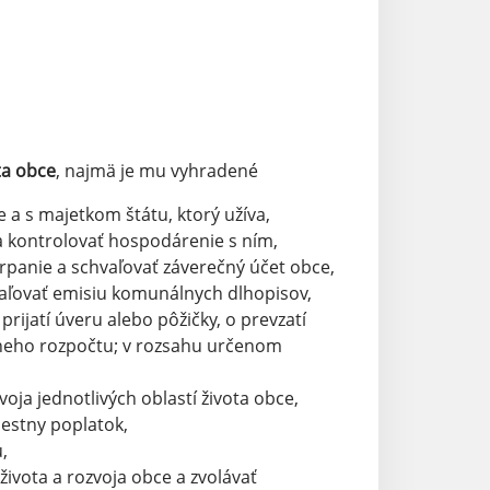
ta obce
, najmä je mu vyhradené
a s majetkom štátu, ktorý užíva,
 a kontrolovať hospodárenie s ním,
rpanie a schvaľovať záverečný účet obce,
vaľovať emisiu komunálnych dlhopisov,
rijatí úveru alebo pôžičky, o prevzatí
tneho rozpočtu; v rozsahu určenom
oja jednotlivých oblastí života obce,
iestny poplatok,
,
ivota a rozvoja obce a zvolávať