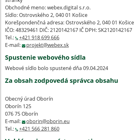
stránky
Obchodné meno: webex.digital s.r.o.
Sídlo: Ostrovského 2, 040 01 Košice
Korešpondenčná adresa: Ostrovského 2, 040 01 Košice
IČO: 48329461 DIČ: 2120142167 IČ DPH: SK2120142167
Tel.:
+421 918 699 666
E-mail:
projekt@webex.sk
Spustenie webového sídla
Webové sídlo bolo spustené dňa 09.04.2024
Za obsah zodpovedá správca obsahu
Obecný úrad Oborín
Oborín 125
076 75 Oborín
E-mail:
oborin@oborin.eu
Tel.:
+421 566 281 860