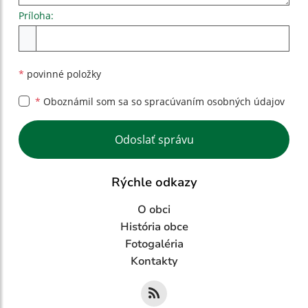
Príloha:
Príloha
*
povinné položky
*
Oboznámil som sa so
spracúvaním osobných údajov
Google reCaptcha Response
Odoslať správu
Rýchle odkazy
O obci
História obce
Fotogaléria
Kontakty