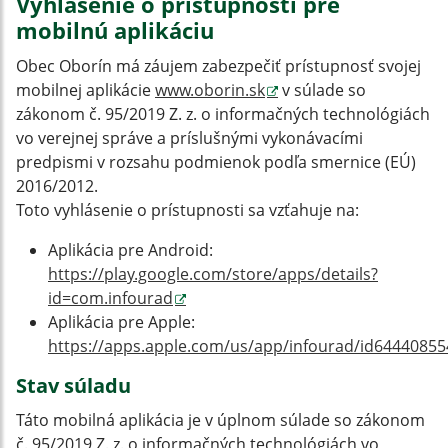
Vyhlásenie o prístupnosti pre
mobilnú aplikáciu
Obec Oborín má záujem zabezpečiť prístupnosť svojej
mobilnej aplikácie
www.oborin.sk
v súlade so
zákonom č. 95/2019 Z. z. o informačných technológiách
vo verejnej správe a príslušnými vykonávacími
predpismi v rozsahu podmienok podľa smernice (EÚ)
2016/2012.
Toto vyhlásenie o prístupnosti sa vzťahuje na:
Aplikácia pre Android:
https://play.google.com/store/apps/details?
id=com.infourad
Aplikácia pre Apple:
https://apps.apple.com/us/app/infourad/id64440855
Stav súladu
Táto mobilná aplikácia je v úplnom súlade so zákonom
č. 95/2019 Z. z. o informačných technológiách vo