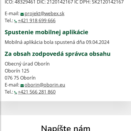
IČO: 48329461 DIČ: 2120142167 IČ DPH: SK2120142167
E-mail:
projekt@webex.sk
Tel.:
+421 918 699 666
Spustenie mobilnej aplikácie
Mobilná aplikácia bola spustená dňa 09.04.2024
Za obsah zodpovedá správca obsahu
Obecný úrad Oborín
Oborín 125
076 75 Oborín
E-mail:
oborin@oborin.eu
Tel.:
+421 566 281 860
Napíšte nám