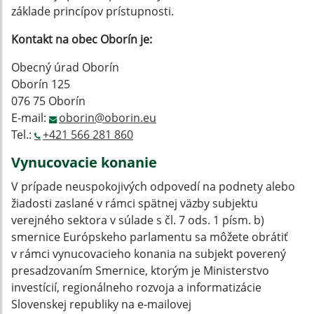
základe princípov prístupnosti.
Kontakt na obec Oborín
je:
Obecný úrad Oborín
Oborín 125
076 75 Oborín
E-mail:
oborin@oborin.eu
Tel.:
+421 566 281 860
Vynucovacie konanie
V prípade neuspokojivých odpovedí na podnety alebo
žiadosti zaslané v rámci spätnej väzby subjektu
verejného sektora v súlade s čl. 7 ods. 1 písm. b)
smernice Európskeho parlamentu sa môžete obrátiť
v rámci vynucovacieho konania na subjekt poverený
presadzovaním Smernice, ktorým je Ministerstvo
investícií, regionálneho rozvoja a informatizácie
Slovenskej republiky na e-mailovej