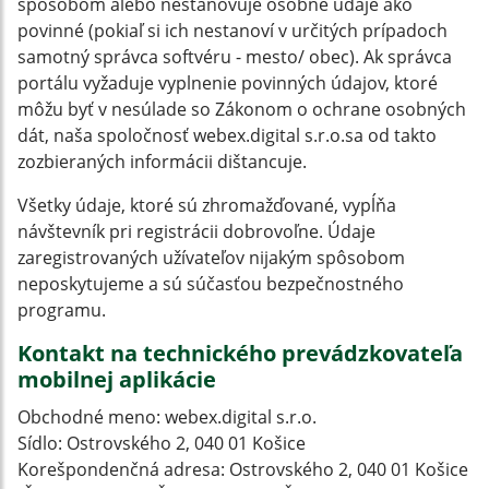
spôsobom alebo nestanovuje osobné údaje ako
povinné (pokiaľ si ich nestanoví v určitých prípadoch
samotný správca softvéru - mesto/ obec). Ak správca
portálu vyžaduje vyplnenie povinných údajov, ktoré
môžu byť v nesúlade so Zákonom o ochrane osobných
dát, naša spoločnosť webex.digital s.r.o.sa od takto
zozbieraných informácii dištancuje.
Všetky údaje, ktoré sú zhromažďované, vypĺňa
návštevník pri registrácii dobrovoľne. Údaje
zaregistrovaných užívateľov nijakým spôsobom
neposkytujeme a sú súčasťou bezpečnostného
programu.
Kontakt na technického prevádzkovateľa
mobilnej aplikácie
Obchodné meno: webex.digital s.r.o.
Sídlo: Ostrovského 2, 040 01 Košice
Korešpondenčná adresa: Ostrovského 2, 040 01 Košice