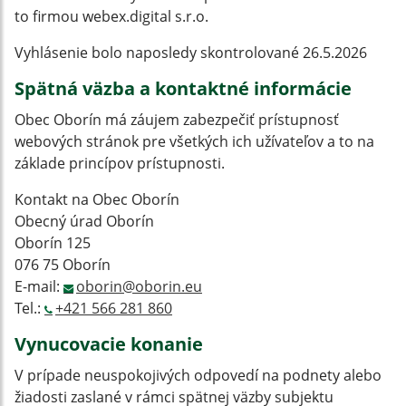
to firmou webex.digital s.r.o.
Vyhlásenie bolo naposledy skontrolované 26.5.2026
Spätná väzba a kontaktné informácie
Obec Oborín má záujem zabezpečiť prístupnosť
webových stránok pre všetkých ich užívateľov a to na
základe princípov prístupnosti.
Kontakt na Obec Oborín
Obecný úrad Oborín
Oborín 125
076 75 Oborín
E-mail:
oborin@oborin.eu
Tel.:
+421 566 281 860
Vynucovacie konanie
V prípade neuspokojivých odpovedí na podnety alebo
žiadosti zaslané v rámci spätnej väzby subjektu