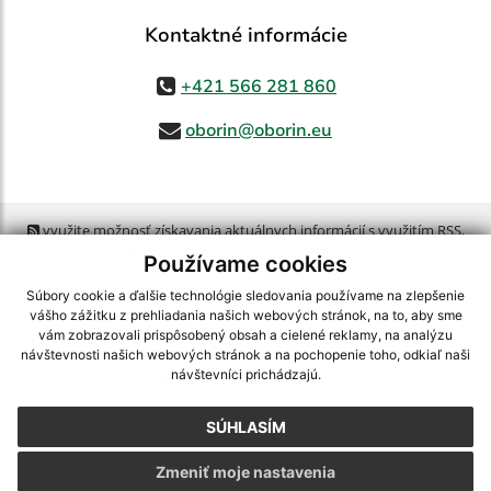
Kontaktné informácie
+421 566 281 860
oborin@oborin.eu
využite možnosť získavania aktuálnych informácií s využitím RSS
,
CMS systém (redakčný) systém ECHELON 2,
Mapa stránok
,
web portál
,
Používame cookies
webhosting
,
webex.digital, s.r.o.
,
domény
,
registrácia domény
,
spoločnosť webex.digital, s.r.o.
,
technický prevádzkovateľ
Súbory cookie a ďalšie technológie sledovania používame na zlepšenie
vášho zážitku z prehliadania našich webových stránok, na to, aby sme
vám zobrazovali prispôsobený obsah a cielené reklamy, na analýzu
Posledná aktualizácia:
21.07.2026
návštevnosti našich webových stránok a na pochopenie toho, odkiaľ naši
návštevníci prichádzajú.
Vytlačiť stránku
|
Vyhlásenie o prístupnosti
Autorské práva
|
Cookies
SÚHLASÍM
webdesign
|
Zmeniť moje nastavenia