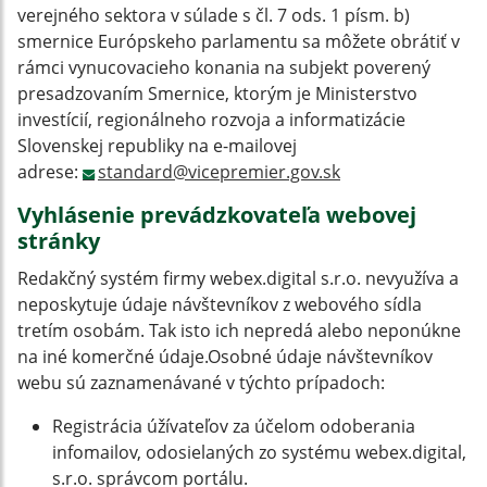
verejného sektora v súlade s čl. 7 ods. 1 písm. b)
smernice Európskeho parlamentu sa môžete obrátiť v
rámci vynucovacieho konania na subjekt poverený
presadzovaním Smernice, ktorým je Ministerstvo
investícií, regionálneho rozvoja a informatizácie
Slovenskej republiky na e-mailovej
adrese:
standard@vicepremier.gov.sk
Vyhlásenie prevádzkovateľa webovej
stránky
Redakčný systém firmy webex.digital s.r.o. nevyužíva a
neposkytuje údaje návštevníkov z webového sídla
tretím osobám. Tak isto ich nepredá alebo neponúkne
na iné komerčné údaje.Osobné údaje návštevníkov
webu sú zaznamenávané v týchto prípadoch:
Registrácia úžívateľov za účelom odoberania
infomailov, odosielaných zo systému webex.digital,
s.r.o. správcom portálu.