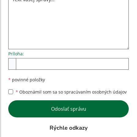
Príloha:
Príloha
*
povinné položky
*
Oboznámil som sa so
spracúvaním osobných údajov
Google reCaptcha Response
Odoslať správu
Rýchle odkazy