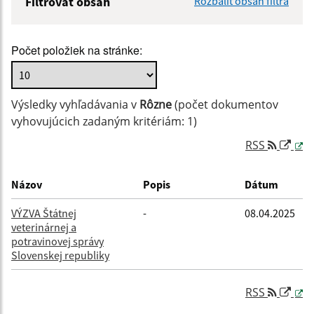
Filtrovať obsah
Rozbaliť obsah filtra
Názov:
Počet položiek na stránke:
Popis:
Výsledky vyhľadávania v
Rôzne
(počet dokumentov
Dátum zverejnenia od:
vyhovujúcich zadaným kritériám: 1)
RSS
Dátum zverejnenia do:
Názov
Popis
Dátum
VÝZVA Štátnej
-
08.04.2025
veterinárnej a
Filtrovať
Reset
potravinovej správy
Slovenskej republiky
RSS