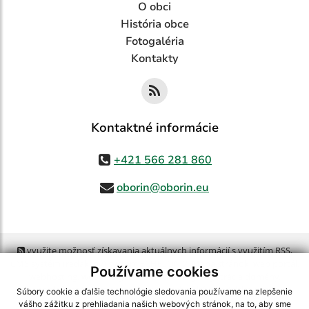
O obci
História obce
Fotogaléria
Kontakty
Kontaktné informácie
+421 566 281 860
oborin@oborin.eu
využite možnosť získavania aktuálnych informácií s využitím RSS
,
CMS systém (redakčný) systém ECHELON 2,
Mapa stránok
,
web portál
,
Používame cookies
webhosting
,
webex.digital, s.r.o.
,
domény
,
registrácia domény
,
spoločnosť webex.digital, s.r.o.
,
technický prevádzkovateľ
Súbory cookie a ďalšie technológie sledovania používame na zlepšenie
vášho zážitku z prehliadania našich webových stránok, na to, aby sme