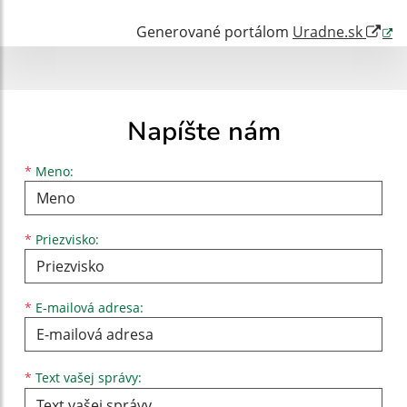
Generované portálom
Uradne.sk
Napíšte nám
Meno
Priezvisko
E-mailová adresa
*
Meno:
*
Priezvisko:
*
E-mailová adresa:
Text vašej správy...
*
Text vašej správy: