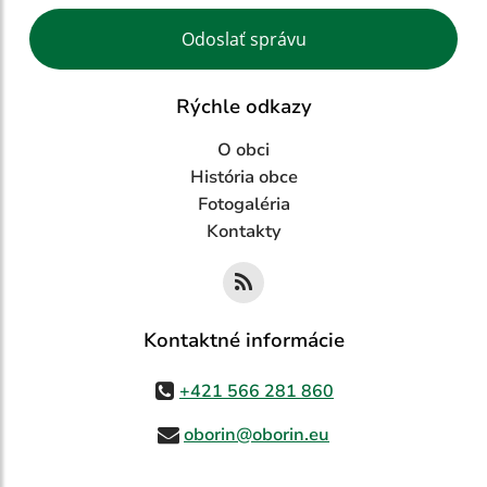
Google reCaptcha Response
Odoslať správu
Rýchle odkazy
O obci
História obce
Fotogaléria
Kontakty
Kontaktné informácie
+421 566 281 860
oborin@oborin.eu