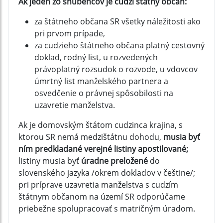
Ak jeden zo snúbencov je cudzí štátny občan:
za štátneho občana SR všetky náležitosti ako
pri prvom prípade,
za cudzieho štátneho občana platný cestovný
doklad, rodný list, u rozvedených
právoplatný rozsudok o rozvode, u vdovcov
úmrtný list manželského partnera a
osvedčenie o právnej spôsobilosti na
uzavretie manželstva.
Ak je domovským štátom cudzinca krajina, s
ktorou SR nemá medzištátnu dohodu,
musia byť
ním predkladané verejné listiny apostilované;
listiny musia byť
úradne preložené
do
slovenského jazyka /okrem dokladov v češtine/;
pri príprave uzavretia manželstva s cudzím
štátnym občanom na území SR odporúčame
priebežne spolupracovať s matričným úradom.