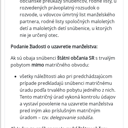
občianske preukazy snúbencov, rodné listy, u
rozvedených právoplatný rozsudok o
rozvode, u vdovcov úmrtný list manželského
partnera, rodné listy spoločných maloletých
detí a maloletých detí snúbenice, u ktorých
nie je určený otec.
Podanie žiadosti o uzavretie manželstva:
Ak sú obaja snúbenci
štátni občania SR
s trvalým
pobytom
mimo
matričného obvodu:
všetky náležitosti ako pri predchádzajúcom
prípade predkladajú snúbenci matričnému
úradu podľa trvalého pobytu jedného z nich.
Tento matričný úrad vykoná kontrolu údajov
a vystaví povolenie na uzavretie manželstva
pred iným ako príslušným matričným
úradom –
tzv. delegovanie sobáša.