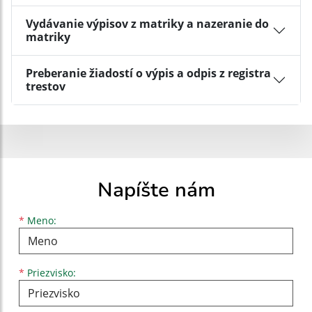
Vydávanie výpisov z matriky a nazeranie do
matriky
Preberanie žiadostí o výpis a odpis z registra
trestov
Napíšte nám
Meno
Priezvisko
E-mailová adresa
*
Meno:
*
Priezvisko: