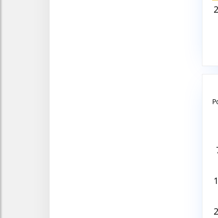
P
Aug
V