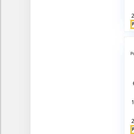
P
Aug
V