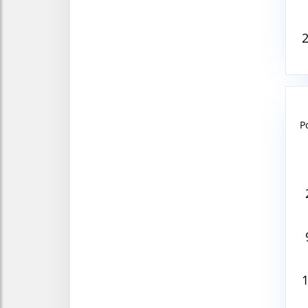
P
Aug
V