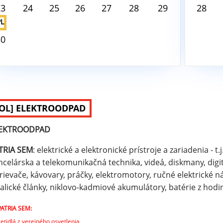
23
24
25
26
27
28
29
28
PL
30
[OL] ELEKTROODPAD
EKTROODPAD
TRIA SEM
: elektrické a elektronické prístroje a zariadenia - t.j
ncelárska a telekomunikačná technika, videá, diskmany, digi
rievače, kávovary, práčky, elektromotory, ručné elektrické nár
kalické články, niklovo-kadmiové akumulátory, batérie z hodin
ATRIA SEM:
vietidlá z verejného osvetlenia,