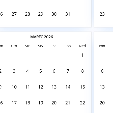
26
27
28
29
30
31
23
MAREC 2026
on
Uto
Str
Štv
Pia
Sob
Ned
Pon
ust6, 2026
August6,
1
 tento deň nie je nič naplánované
V tento
2
3
4
5
6
7
8
6
9
10
11
12
13
14
15
13
16
17
18
19
20
21
22
20