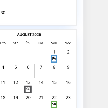
30
AUGUST 2026
Uto
Str
Štv
Pia
Sob
Ned
 2026
1
2
PA
 deň nie je nič naplánované
4
5
6
7
8
9
11
12
13
14
15
16
KO
18
19
20
21
22
23
SK