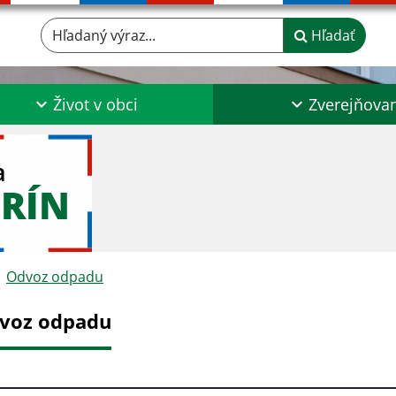
Hľadaný výraz...
Hľadať
Život v obci
Zverejňova
a
RÍN
Odvoz odpadu
voz odpadu