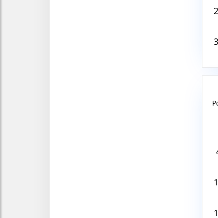
P
Aug
V