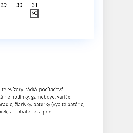
29
30
31
KO
. televízory, rádiá, počítačová,
tálne hodinky, gameboye, variče,
adie, žiarivky, baterky (vybité batérie,
iek, autobatérie) a pod.