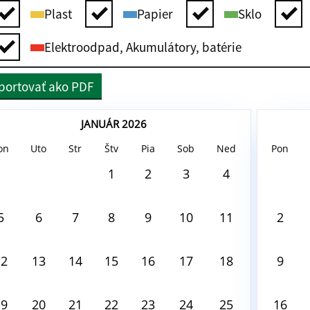
Plast
Papier
Sklo
Elektroodpad, Akumulátory, batérie
portovať ako PDF
JANUÁR 2026
on
Uto
Str
Štv
Pia
Sob
Ned
Pon
ust6, 2026
August6,
1
2
3
4
 tento deň nie je nič naplánované
V tento
5
6
7
8
9
10
11
2
12
13
14
15
16
17
18
9
19
20
21
22
23
24
25
16