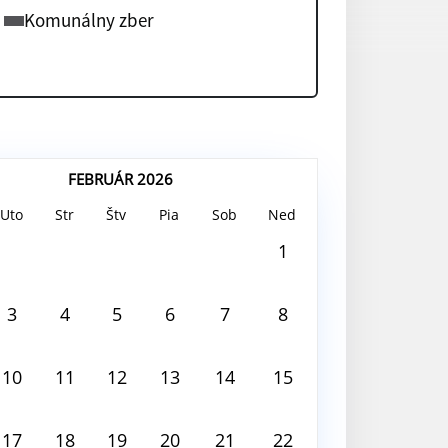
Komunálny zber
FEBRUÁR 2026
Uto
Str
Štv
Pia
Sob
Ned
 2026
1
 deň nie je nič naplánované
3
4
5
6
7
8
10
11
12
13
14
15
17
18
19
20
21
22