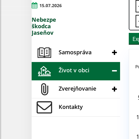
15.07.2026
Nebezpečný
škodca
Jaseňov
Ex
Samospráva
P
Život v obci
Aug
Zverejňovanie
V
Kontakty