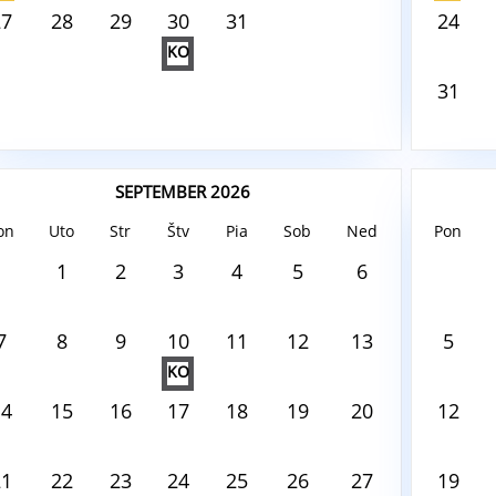
27
28
29
30
31
24
KO
31
SEPTEMBER 2026
on
Uto
Str
Štv
Pia
Sob
Ned
Pon
ust6, 2026
August6,
1
2
3
4
5
6
 tento deň nie je nič naplánované
V tento
7
8
9
10
11
12
13
5
KO
14
15
16
17
18
19
20
12
21
22
23
24
25
26
27
19