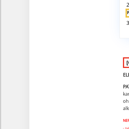
EL
PA
ka
oh
al
NEP
- s