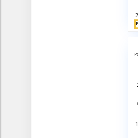
P
Aug
V