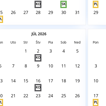
KO
SK
PL
25
26
27
28
29
30
31
29
PL
JÚL 2026
on
Uto
Str
Štv
Pia
Sob
Ned
Pon
ust6, 2026
August6,
1
2
3
4
5
KO
 tento deň nie je nič naplánované
V tento
6
7
8
9
10
11
12
3
13
14
15
16
17
18
19
10
KO
20
21
22
23
24
25
26
17
PL
PL