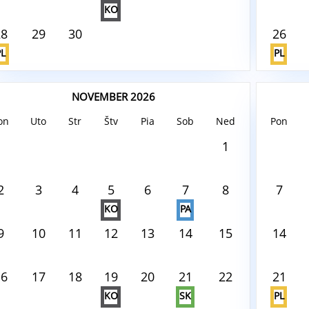
KO
28
29
30
26
PL
PL
NOVEMBER 2026
on
Uto
Str
Štv
Pia
Sob
Ned
Pon
ust6, 2026
August6,
1
 tento deň nie je nič naplánované
V tento
2
3
4
5
6
7
8
7
KO
PA
9
10
11
12
13
14
15
14
16
17
18
19
20
21
22
21
KO
SK
PL