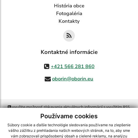
História obce
Fotogaléria
Kontakty
Kontaktné informácie
+421 566 281 860
oborin@oborin.eu
využite možnosť získavania aktuálnych informácií s využitím RSS
,
CMS systém (redakčný) systém ECHELON 2,
Mapa stránok
,
web portál
,
Používame cookies
webhosting
,
webex.digital, s.r.o.
,
domény
,
registrácia domény
,
spoločnosť webex.digital, s.r.o.
,
technický prevádzkovateľ
Súbory cookie a ďalšie technológie sledovania používame na zlepšenie
vášho zážitku z prehliadania našich webových stránok, na to, aby sme
vám zobrazovali prispôsobený obsah a cielené reklamy, na analýzu
Posledná aktualizácia:
21.07.2026