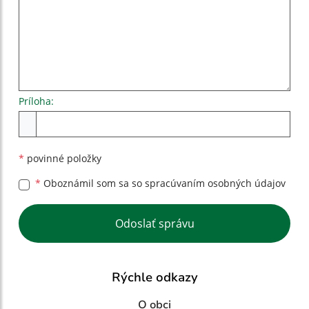
Príloha:
Príloha
*
povinné položky
*
Oboznámil som sa so
spracúvaním osobných údajov
Google reCaptcha Response
Odoslať správu
Rýchle odkazy
O obci