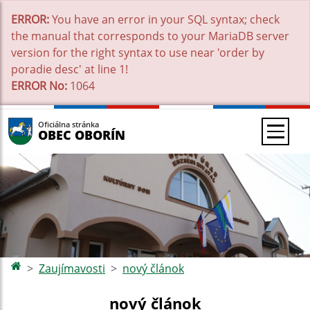
ERROR:
You have an error in your SQL syntax; check
the manual that corresponds to your MariaDB server
version for the right syntax to use near 'order by
poradie desc' at line 1!
ERROR No:
1064
Oficiálna stránka
OBEC OBORÍN
Zaujímavosti
nový článok
nový článok