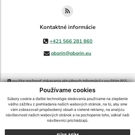
Kontaktné informácie
+421 566 281 860
oborin@oborin.eu
využite možnosť získavania aktuálnych informácií s využitím RSS
,
CMS systém (redakčný) systém ECHELON 2,
Mapa stránok
,
web portál
,
Používame cookies
webhosting
,
webex.digital, s.r.o.
,
domény
,
registrácia domény
,
spoločnosť webex.digital, s.r.o.
,
technický prevádzkovateľ
Súbory cookie a ďalšie technológie sledovania používame na zlepšenie
vášho zážitku z prehliadania našich webových stránok, na to, aby sme
vám zobrazovali prispôsobený obsah a cielené reklamy, na analýzu
Posledná aktualizácia:
21.07.2026
návštevnosti našich webových stránok a na pochopenie toho, odkiaľ naši
návštevníci prichádzajú.
Vytlačiť stránku
|
Vyhlásenie o prístupnosti
Autorské práva
|
Cookies
SÚHLASÍM