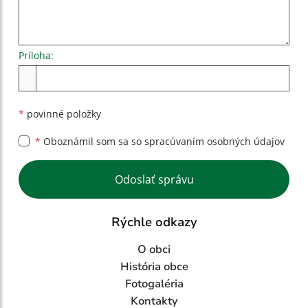
Príloha:
Príloha
*
povinné položky
*
Oboznámil som sa so
spracúvaním osobných údajov
Google reCaptcha Response
Odoslať správu
Rýchle odkazy
O obci
História obce
Fotogaléria
Kontakty