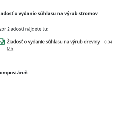
iadosť o vydanie súhlasu na výrub stromov
zor žiadosti nájdete tu:
Žiadosť o vydanie súhlasu na výrub dreviny
| 0.04
Mb
ompostáreň