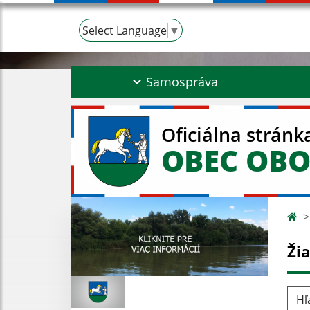
Select Language
▼
Samospráva
Oficiálna stránk
OBEC OBO
Ži
Hľad