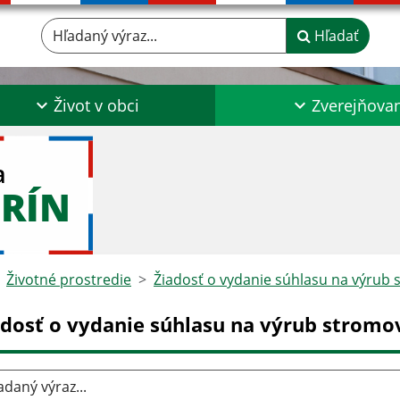
Hľadaný výraz...
Hľadať
Život v obci
Zverejňova
a
RÍN
Životné prostredie
Žiadosť o vydanie súhlasu na výrub
adosť o vydanie súhlasu na výrub stromo
aný výraz...