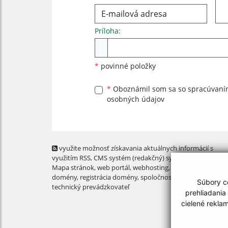
Príloha:
Príloha
*
povinné položky
*
Oboznámil som sa so
spracúvan
osobných údajov
využite možnosť získavania aktuálnych informácií s
využitím RSS
, CMS systém (redakčný) systém ECHELON 2,
Mapa stránok
,
web portál
,
webhosting
,
webex.digital, s.r.o
domény
,
registrácia domény
,
spoločnosť webex.digital, s.r.
Súbory co
technický prevádzkovateľ
prehliadania
cielené rekla