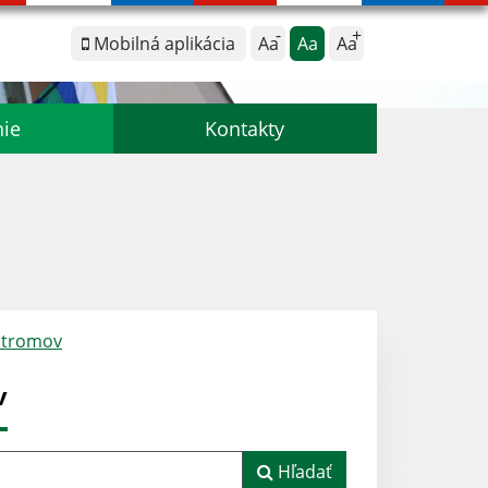
Mobilná aplikácia
Aa
Aa
Aa
nie
Kontakty
 stromov
v
Hľadať