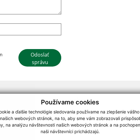
Google reCaptcha Response
Odoslať
ím
správu
webdesign
|
Používame cookies
.
,
o.
,
okie a ďalšie technológie sledovania používame na zlepšenie vášho
 našich webových stránok, na to, aby sme vám zobrazovali prispôs
my, na analýzu návštevnosti našich webových stránok a na pochopeni
naši návštevníci prichádzajú.