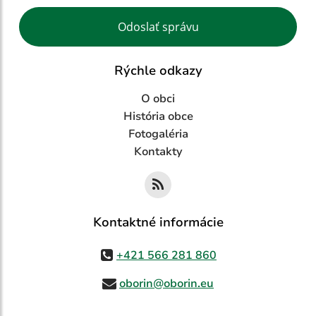
Google reCaptcha Response
Odoslať správu
Rýchle odkazy
O obci
História obce
Fotogaléria
Kontakty
Kontaktné informácie
+421 566 281 860
oborin@oborin.eu