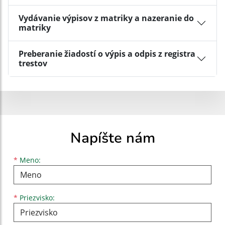
Vydávanie výpisov z matriky a nazeranie do
matriky
Preberanie žiadostí o výpis a odpis z registra
trestov
Napíšte nám
Meno
Priezvisko
E-mailová adresa
*
Meno:
*
Priezvisko: