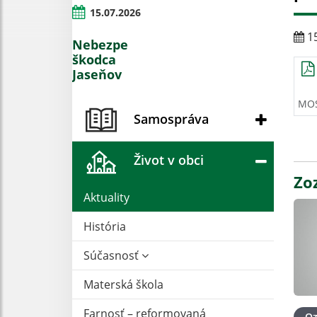
15.07.2026
15
Nebezpečný
škodca
Jaseňov
MOS
Samospráva
Život v obci
Zo
Aktuality
História
Súčasnosť
Materská škola
Farnosť – reformovaná
O