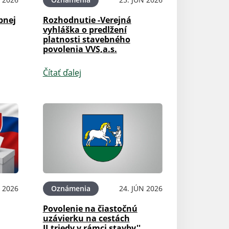
bnej
Rozhodnutie -Verejná
vyhláška o predlžení
platnosti stavebného
povolenia VVS,a.s.
Čítať ďalej
N 2026
Oznámenia
24. JÚN 2026
Povolenie na čiastočnú
uzávierku na cestách
II.triedy v rámci stavby''