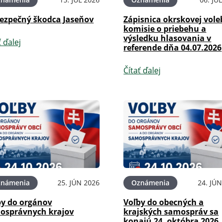
ezpečný škodca Jaseňov
Zápisnica okrskovej vole
komisie o priebehu a
výsledku hlasovania v
ť ďalej
referende dňa 04.07.2026
Čítať ďalej
známenia
25. JÚN 2026
Oznámenia
24. JÚ
by do orgánov
Voľby do obecných a
osprávnych krajov
krajských samospráv sa
konajú 24. októbra 2026