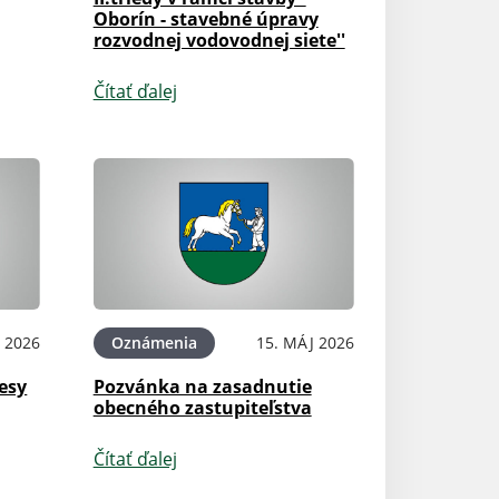
Oborín - stavebné úpravy
rozvodnej vodovodnej siete''
Čítať ďalej
 2026
Oznámenia
15. MÁJ 2026
esy
Pozvánka na zasadnutie
obecného zastupiteľstva
Čítať ďalej