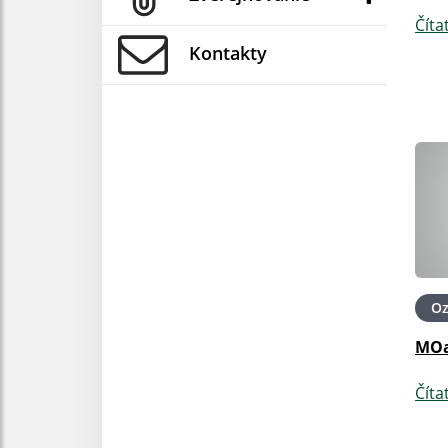
Číta
Kontakty
O
MOa
Číta