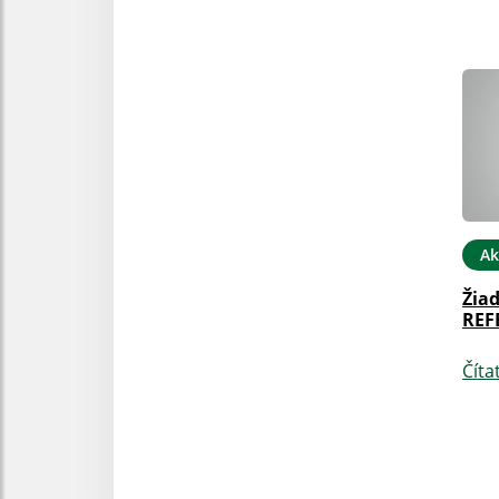
Ak
Žiad
REF
Číta