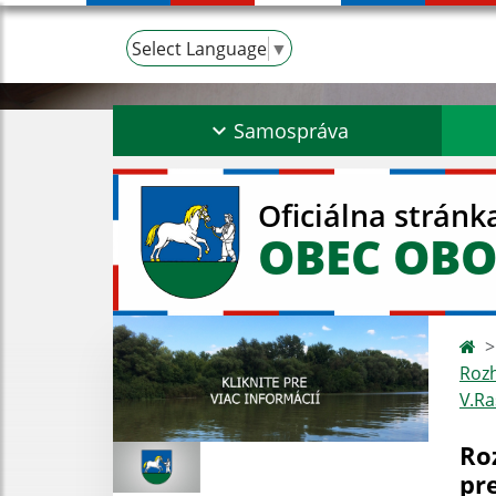
Select Language
▼
Samospráva
Oficiálna stránk
OBEC OBO
Rozh
V.R
Ro
pr