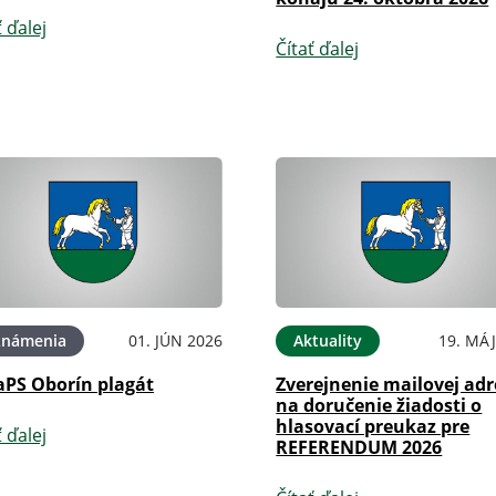
ť ďalej
Čítať ďalej
známenia
01. JÚN 2026
Aktuality
19. MÁJ
PS Oborín plagát
Zverejnenie mailovej adr
na doručenie žiadosti o
hlasovací preukaz pre
ť ďalej
REFERENDUM 2026