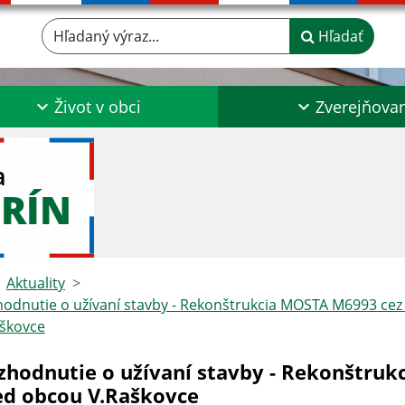
Hľadaný výraz...
Hľadať
Život v obci
Zverejňova
a
RÍN
Aktuality
odnutie o užívaní stavby - Rekonštrukcia MOSTA M6993 cez
aškovce
zhodnutie o užívaní stavby - Rekonštruk
ed obcou V.Raškovce