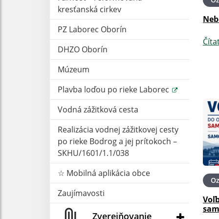
kresťanská cirkev
Neb
PZ Laborec Oborín
Číta
DHZO Oborín
Múzeum
Plavba loďou po rieke Laborec
Vodná zážitková cesta
Realizácia vodnej zážitkovej cesty
po rieke Bodrog a jej prítokoch –
SKHU/1601/1.1/038
☆ Mobilná aplikácia obce
O
Zaujímavosti
Voľ
sam
Zverejňovanie