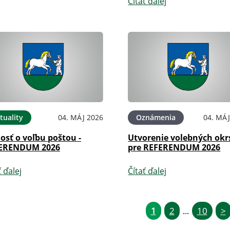
Čítať ďalej
tuality
04. MÁJ 2026
Oznámenia
04. MÁJ
osť o voľbu poštou -
Utvorenie volebných okr
ERENDUM 2026
pre REFERENDUM 2026
ť ďalej
Čítať ďalej
1
2
10
>
...