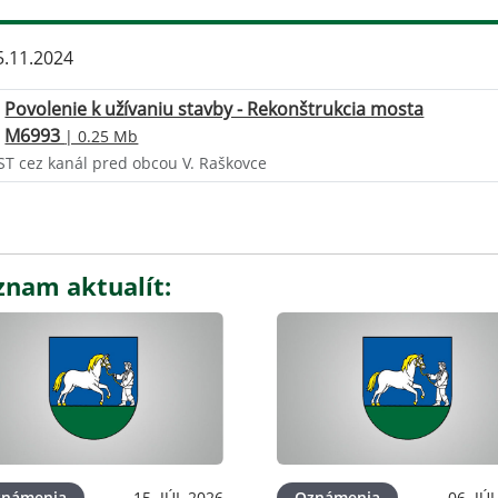
.11.2024
Povolenie k užívaniu stavby - Rekonštrukcia mosta
M6993
| 0.25 Mb
T cez kanál pred obcou V. Raškovce
znam aktualít:
známenia
15. JÚL 2026
Oznámenia
06. JÚ