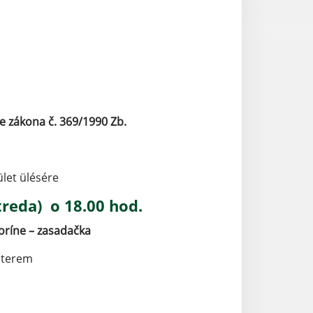
le zákona č. 369/1990 Zb.
let ülésére
treda)
o 18.00 hod.
ríne – zasadačka
óterem