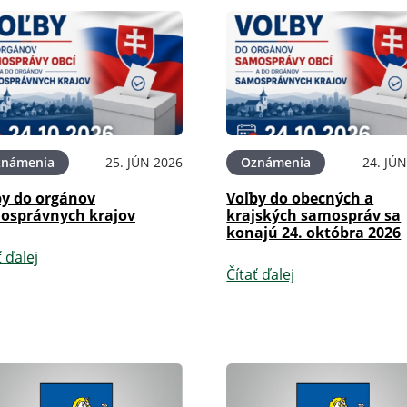
známenia
25. JÚN 2026
Oznámenia
24. JÚ
by do orgánov
Voľby do obecných a
osprávnych krajov
krajských samospráv sa
konajú 24. októbra 2026
ť ďalej
Čítať ďalej