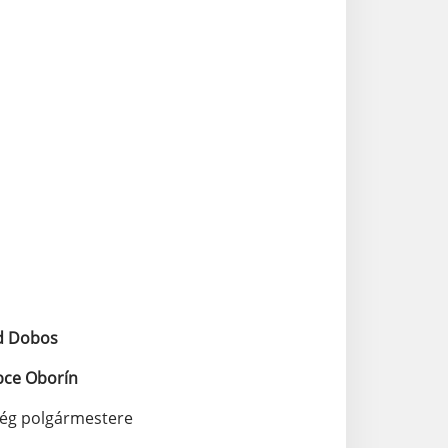
os
 Oborín
ség polgármestere