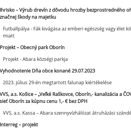
Ihrisko – Výrub drevín z dôvodu hrozby bezprostredného oh
značnej škody na majetku
Futballpálya - Fák kivágása az emberi egészség vagy élet kö
miatt
Projekt – Obecný park Oborín
Projekt - Abara községi parkja
Vyhodnotenie Dňa obce konané 29.07.2023
2023. július 29-én megtartott falunap kiértékelése
VVS, a.s. Košice – „Veľké Raškovce, Oborín,- kanalizácia a Č
sieť Oborín za kúpnu cenu 1,- € bez DPH
VVS, a.s. Kassa – Abara szennyvízhálózat átruházási szándék
Interreg – projekt