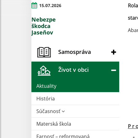
Rol
15.07.2026
star
Nebezpečný
škodca
Ab
Jaseňov
Samospráva
Život v obci
Aktuality
História
Súčasnosť
Materská škola
P r 
Farnosť – reformovaná