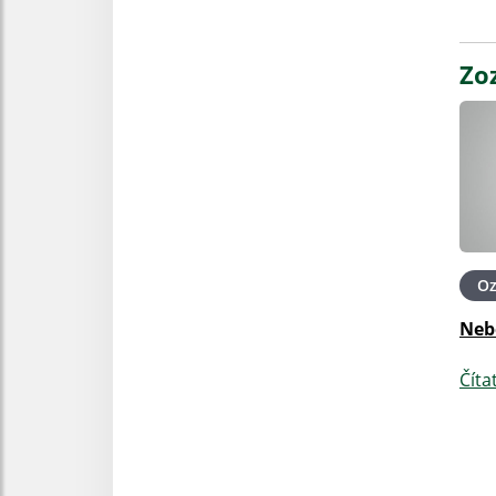
Zo
O
Neb
Číta