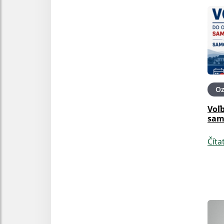
O
Voľ
sam
Číta