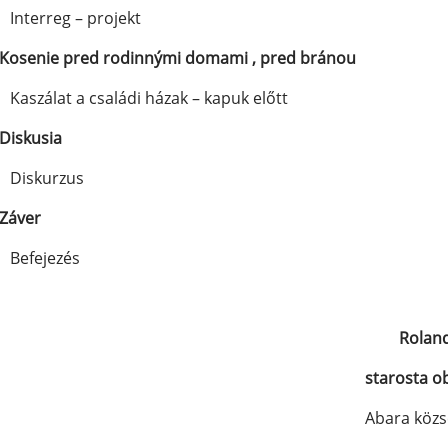
Interreg – projekt
Kosenie pred rodinnými domami , pred bránou
Kaszálat a családi házak – kapuk előtt
Diskusia
Diskurzus
Záver
Befejezés
Roland Dob
starosta obce
Abara köz