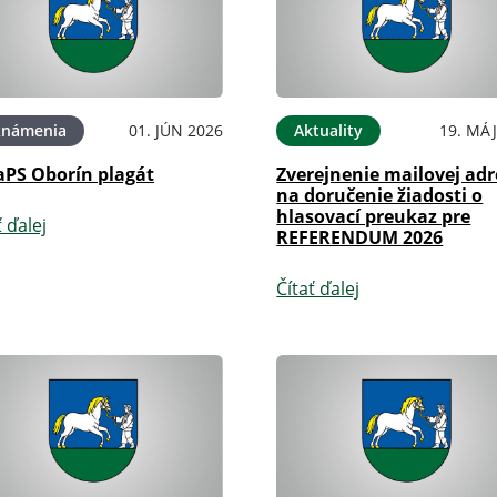
známenia
01. JÚN 2026
Aktuality
19. MÁJ
PS Oborín plagát
Zverejnenie mailovej adr
na doručenie žiadosti o
hlasovací preukaz pre
ť ďalej
REFERENDUM 2026
Čítať ďalej