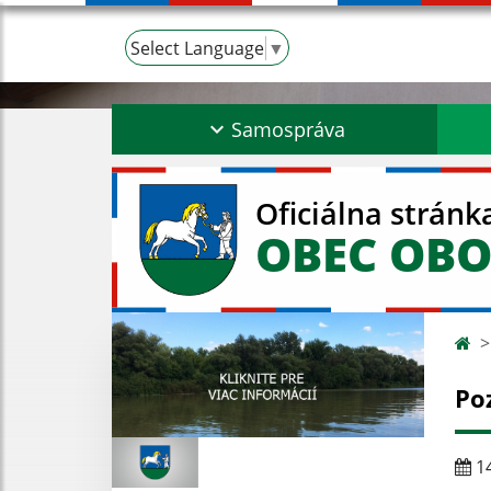
Select Language
▼
Samospráva
Oficiálna stránk
OBEC OBO
Po
14