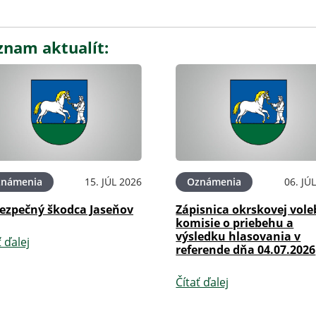
znam aktualít:
známenia
15. JÚL 2026
Oznámenia
06. JÚ
ezpečný škodca Jaseňov
Zápisnica okrskovej vole
komisie o priebehu a
výsledku hlasovania v
ť ďalej
referende dňa 04.07.2026
Čítať ďalej