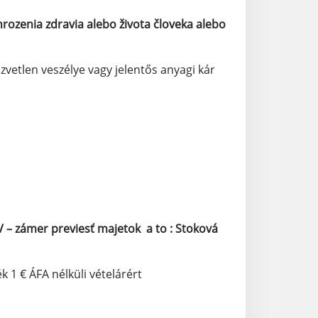
rozenia zdravia alebo života človeka alebo
zvetlen veszélye vagy jelentős anyagi kár
OV – zámer previesť majetok a to : Stoková
 1 € ÁFA nélküli vételárért