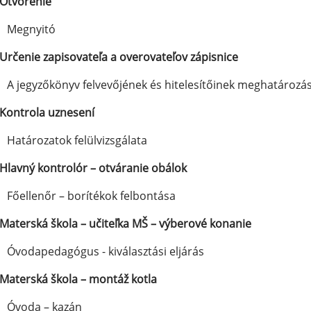
Otvorenie
Megnyitó
Určenie zapisovateľa a overovateľov zápisnice
A jegyzőkönyv felvevőjének és hitelesítőinek meghatározá
Kontrola uznesení
Határozatok felülvizsgálata
Hlavný kontrolór – otváranie obálok
Főellenőr – borítékok felbontása
Materská škola – učiteľka MŠ – výberové konanie
Óvodapedagógus - kiválasztási eljárás
Materská škola – montáž kotla
Óvoda – kazán