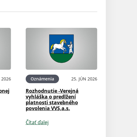
L 2026
Oznámenia
25. JÚN 2026
bnej
Rozhodnutie -Verejná
vyhláška o predlžení
platnosti stavebného
povolenia VVS,a.s.
Čítať ďalej