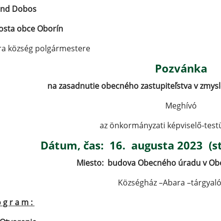
and Dobos
osta obce Oborín
ara község polgármestere
Pozvánka
na zasadnutie obecného zastupiteľstva v zmys
Meghívó
az önkormányzati képviselő-testü
Dátum, čas:
16. augusta 2023
(s
Miesto:
budova Obecného úradu v Obo
Községház –Abara –tárgyal
o g r a m :