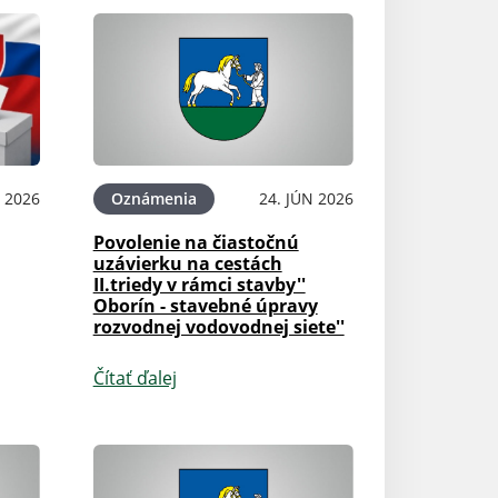
N 2026
Oznámenia
24. JÚN 2026
Povolenie na čiastočnú
uzávierku na cestách
II.triedy v rámci stavby''
Oborín - stavebné úpravy
rozvodnej vodovodnej siete''
Čítať ďalej