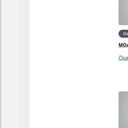
O
MOa
Číta