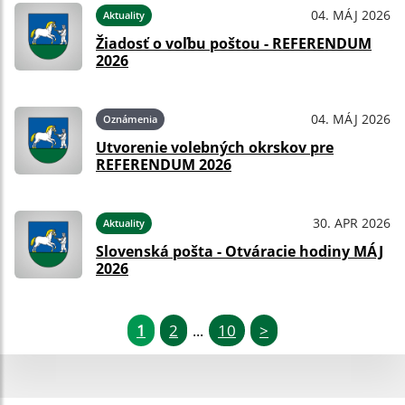
04. MÁJ 2026
Aktuality
Žiadosť o voľbu poštou - REFERENDUM
2026
04. MÁJ 2026
Oznámenia
Utvorenie volebných okrskov pre
REFERENDUM 2026
30. APR 2026
Aktuality
Slovenská pošta - Otváracie hodiny MÁJ
2026
1
2
10
>
...