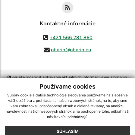
Kontaktné informácie
+421 566 281 860
oborin@oborin.eu
využite možnosť získavania aktuálnych informácií s využitím RSS
,
CMS systém (redakčný) systém ECHELON 2,
Mapa stránok
,
web portál
,
Používame cookies
webhosting
,
webex.digital, s.r.o.
,
domény
,
registrácia domény
,
spoločnosť webex.digital, s.r.o.
,
technický prevádzkovateľ
Súbory cookie a ďalšie technológie sledovania používame na zlepšenie
vášho zážitku z prehliadania našich webových stránok, na to, aby sme
vám zobrazovali prispôsobený obsah a cielené reklamy, na analýzu
Posledná aktualizácia:
21.07.2026
návštevnosti našich webových stránok a na pochopenie toho, odkiaľ naši
návštevníci prichádzajú.
Vytlačiť stránku
|
Vyhlásenie o prístupnosti
Autorské práva
|
Cookies
SÚHLASÍM