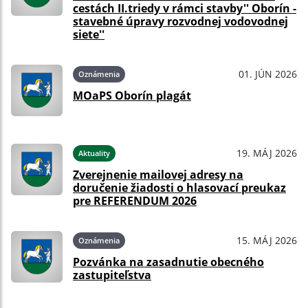
cestách II.triedy v rámci stavby'' Oborín -
stavebné úpravy rozvodnej vodovodnej
siete''
01. JÚN 2026
Oznámenia
MOaPS Oborín plagát
19. MÁJ 2026
Aktuality
Zverejnenie mailovej adresy na
doručenie žiadosti o hlasovací preukaz
pre REFERENDUM 2026
15. MÁJ 2026
Oznámenia
Pozvánka na zasadnutie obecného
zastupiteľstva