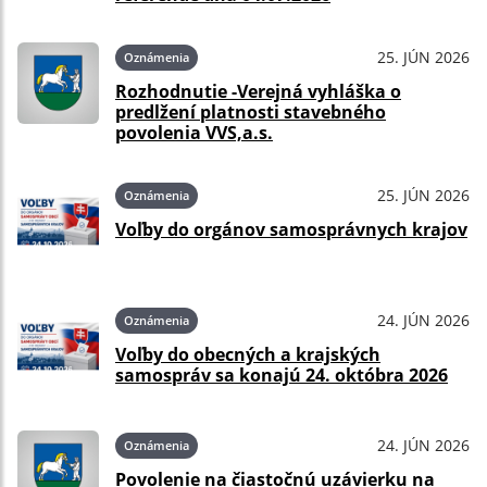
25. JÚN 2026
Oznámenia
Rozhodnutie -Verejná vyhláška o
predlžení platnosti stavebného
povolenia VVS,a.s.
25. JÚN 2026
Oznámenia
Voľby do orgánov samosprávnych krajov
24. JÚN 2026
Oznámenia
Voľby do obecných a krajských
samospráv sa konajú 24. októbra 2026
24. JÚN 2026
Oznámenia
Povolenie na čiastočnú uzávierku na