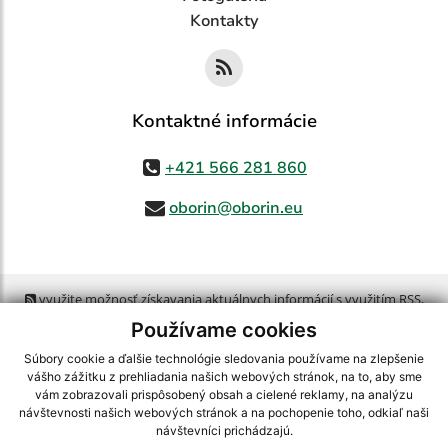
Kontakty
Kontaktné informácie
+421 566 281 860
oborin@oborin.eu
využite možnosť získavania aktuálnych informácií s využitím RSS
,
CMS systém (redakčný) systém ECHELON 2,
Mapa stránok
,
web portál
,
Používame cookies
webhosting
,
webex.digital, s.r.o.
,
domény
,
registrácia domény
,
spoločnosť webex.digital, s.r.o.
,
technický prevádzkovateľ
Súbory cookie a ďalšie technológie sledovania používame na zlepšenie
vášho zážitku z prehliadania našich webových stránok, na to, aby sme
vám zobrazovali prispôsobený obsah a cielené reklamy, na analýzu
Posledná aktualizácia:
21.07.2026
návštevnosti našich webových stránok a na pochopenie toho, odkiaľ naši
návštevníci prichádzajú.
Vytlačiť stránku
|
Vyhlásenie o prístupnosti