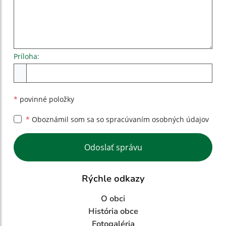
Príloha:
Príloha
*
povinné položky
*
Oboznámil som sa so
spracúvaním osobných údajov
Google reCaptcha Response
Odoslať správu
Rýchle odkazy
O obci
História obce
Fotogaléria