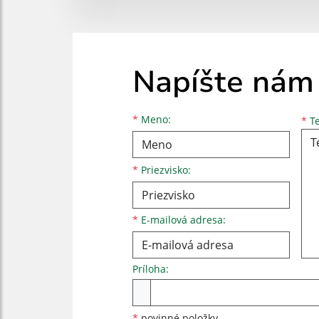
Napíšte nám
Meno
Priezvisko
E-mailová adresa
*
Meno:
*
Te
*
Priezvisko:
*
E-mailová adresa:
Príloha:
Príloha
*
povinné položky