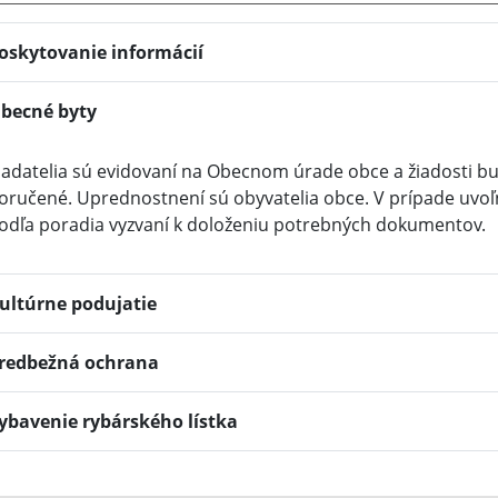
oskytovanie informácií
becné byty
iadatelia sú evidovaní na Obecnom úrade obce a žiadosti 
oručené. Uprednostnení sú obyvatelia obce. V prípade uvoľ
odľa poradia vyzvaní k doloženiu potrebných dokumentov.
ultúrne podujatie
redbežná ochrana
ybavenie rybárského lístka