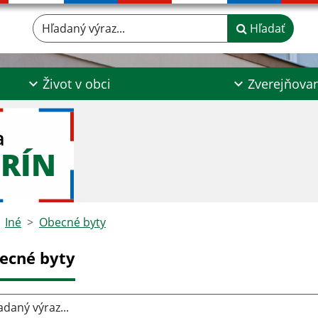
Hľadaný výraz...
Hľadať
Život v obci
Zverejňova
a
RÍN
Iné
Obecné byty
ecné byty
aný výraz...