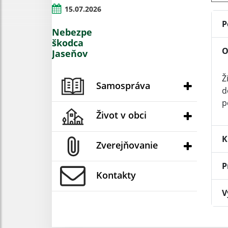
15.07.2026
P
Nebezpečný
škodca
O
Jaseňov
Ž
Samospráva
d
p
Život v obci
K
Zverejňovanie
P
Kontakty
V